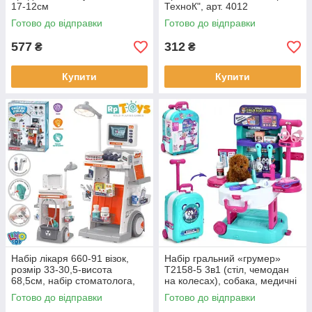
17-12см
ТехноК", арт. 4012
Готово до відправки
Готово до відправки
577
312
₴
₴
Купити
Купити
Набір лікаря 660-91 візок,
Набір гральний «грумер»
розмір 33-30,5-висота
T2158-5 3в1 (стіл, чемодан
68,5см, набір стоматолога,
на колесах), собака, медичні
медичні інструменти, звук,
інструменти, 30 предметів.
Готово до відправки
Готово до відправки
світло, 30 предметів.