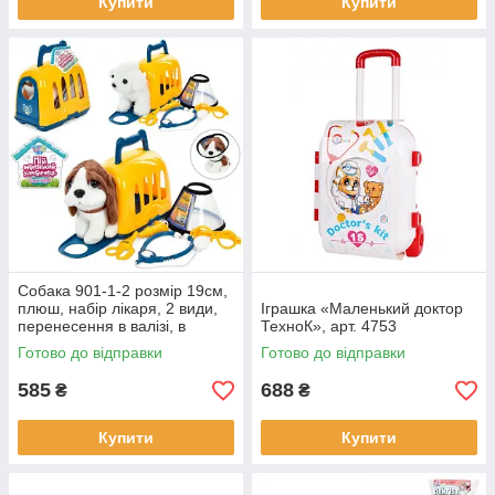
Купити
Купити
Собака 901-1-2 розмір 19см,
плюш, набір лікаря, 2 види,
Іграшка «Маленький доктор
перенесення в валізі, в
ТехноК», арт. 4753
кульці, 21-17-12см
Готово до відправки
Готово до відправки
585
688
₴
₴
Купити
Купити