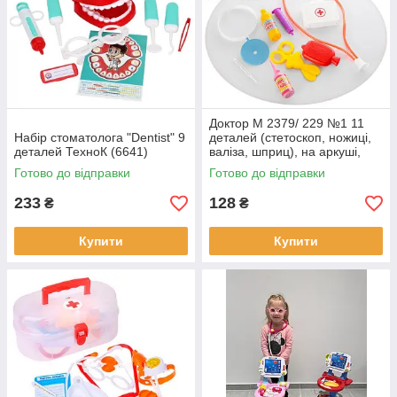
Доктор M 2379/ 229 №1 11
Набір стоматолога "Dentist" 9
деталей (стетоскоп, ножиці,
деталей ТехноК (6641)
валіза, шприц), на аркуші,
25,5-34,5-2,5 см
Готово до відправки
Готово до відправки
233
128
₴
₴
Купити
Купити