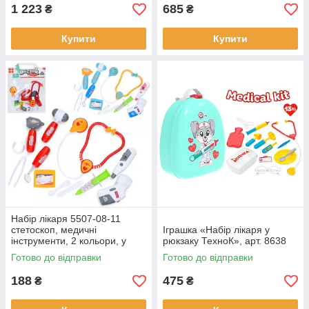
1 223
685
₴
₴
Купити
Купити
Набір лікаря 5507-08-11
стетоскоп, медичні
Іграшка «Набір лікаря у
інструменти, 2 кольори, у
рюкзаку ТехноК», арт. 8638
пакеті 24-31-6см
Готово до відправки
Готово до відправки
188
475
₴
₴