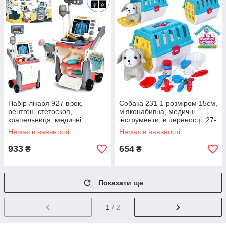
Набір лікаря 927 візок,
Собака 231-1 розміром 15см,
рентген, стетоскоп,
м'яконабивна, медичні
крапельниця, медичні
інструменти, в переносці, 27-
інструменти, звук, світло, на
21-21см
Немає в наявності
Немає в наявності
батарейках.
933
654
₴
₴
Показати ще
1
/ 2