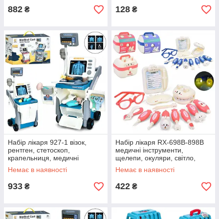
882
128
₴
₴
Набір лікаря 927-1 візок,
Набір лікаря RX-698B-898B
рентген, стетоскоп,
медичні інструменти,
крапельниця, медичні
щелепи, окуляри, світло,
інструменти, звук, світло, на
чемодан 19-5-17см, 2
Немає в наявності
Немає в наявності
батарейках.
кольори, на батарейках
(таблетках).
933
422
₴
₴