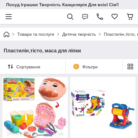
Посуд Іграшки Творчість Канцелярія Для всієї Сім'ї
Товари та послуги
Дитяча творчість
Пластилін,тісто,
Пластилін,тісто, маса для ліпки
Сортування
0
Фільтри