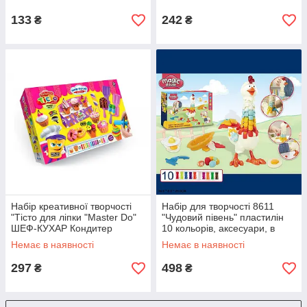
відерці 11-9-7,5см
133
242
₴
₴
Набір креативної творчості
Набір для творчості 8611
"Тісто для ліпки "Master Do"
"Чудовий півень" пластилін
ШЕФ-КУХАР Кондитер
10 кольорів, аксесуари, в
середнє.
коробці 34-8-26 см
Немає в наявності
Немає в наявності
297
498
₴
₴