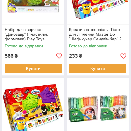
Набір для творчості
Креативна творчість "Тісто
"Динозавр" (пластилін,
для ліплення Master Do
формочки) Play Toys
"Шеф-кухар.Сендвіч-бар" 2
(SM8041)
баночки і 10 стіків з тістом.
Готово до відправки
Готово до відправки
566
233
₴
₴
Купити
Купити