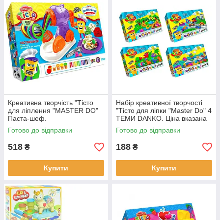
Креативна творчість "Тісто
Набір креативної творчості
для ліплення "MASTER DO"
"Тісто для ліпки "Master Do" 4
Паста-шеф.
ТЕМИ DANKO. Ціна вказана
за один набір.
Готово до відправки
Готово до відправки
518
188
₴
₴
Купити
Купити