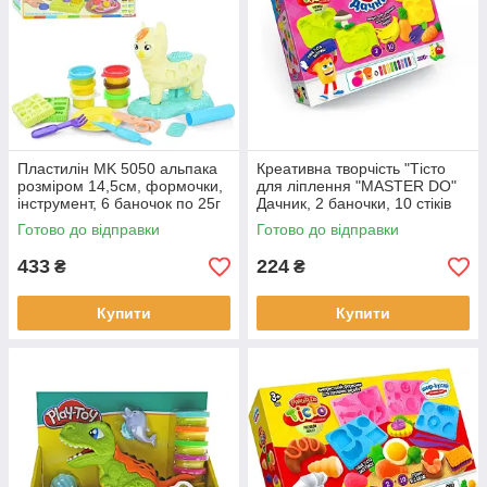
Пластилін MK 5050 альпака
Креативна творчість "Тісто
розміром 14,5см, формочки,
для ліплення "MASTER DO"
інструмент, 6 баночок по 25г
Дачник, 2 баночки, 10 стіків
6 кольорів, в коробці 21,5-
тіста, 4 формочки і 3 стеки.
Готово до відправки
Готово до відправки
27,5-8,5 см.
433
224
₴
₴
Купити
Купити