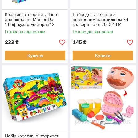
Креативна творчість "Тісто
Набір для ліплення з
для ліплення Master Do
повітряним пластиліном 24
"Шеф-кухар.Ресторан" 2
кольори по 6г 70132 ТМ
баночки і 10 стіків з тістом.
Lovin
Готово до відправки
Готово до відправки
233
145
₴
₴
Купити
Купити
Набір креативної творчості