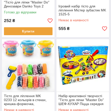
"Тісто для ліпки "Master Do"
Динозаври Danko Toys 2
Ігровий набір тісто для
баночки і 10 стіків з тістом.
ліплення Містер зубастик MK
Готово до відправки
1525-5
252
Немає в наявності
₴
555
₴
Купити
Тісто для ліплення MK
Набір креативної творчості
0233 12 кольорів в стеках,
"Тісто для ліпки "Master Do"
кришка-формочка,
ШЕФ-КУХАР Піцца середня
інструменти для ліплення, у
Данко Тойс
Немає в наявності
Немає в наявності