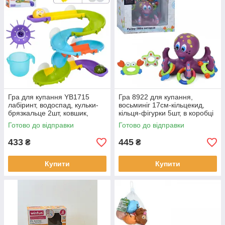
Гра для купання YB1715
Гра 8922 для купання,
лабіринт, водоспад, кульки-
восьминіг 17см-кільцекид,
брязкальце 2шт, ковшик,
кільця-фігурки 5шт, в коробці
присоски, 30 деталей, в
22-19-16см
Готово до відправки
Готово до відправки
коробці 21,5-18,5-8см
433
445
₴
₴
Купити
Купити