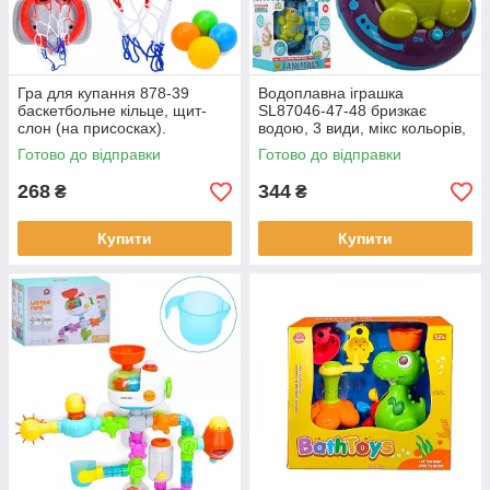
Гра для купання 878-39
Водоплавна іграшка
баскетбольне кільце, щит-
SL87046-47-48 бризкає
слон (на присосках).
водою, 3 види, мікс кольорів,
в коробці, 16-16-8 см.
Готово до відправки
Готово до відправки
268
344
₴
₴
Купити
Купити