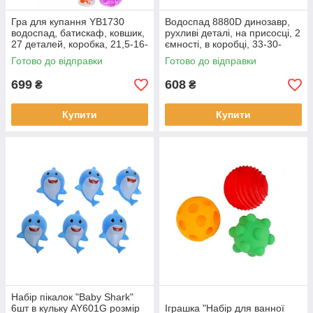
Гра для купання YB1730
Водоспад 8880D динозавр,
водоспад, батискаф, ковшик,
рухливі деталі, на присосці, 2
27 деталей, коробка, 21,5-16-
ємності, в коробці, 33-30-
11,5 см.
14см
Готово до відправки
Готово до відправки
699
608
₴
₴
Купити
Купити
Набір пікалок "Baby Shark"
6шт в кульку AY601G розмір
Іграшка "Набір для ванної