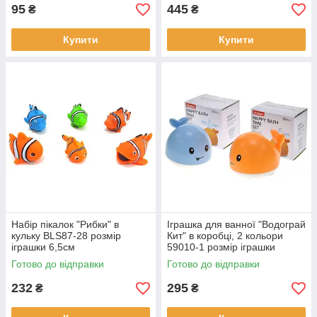
95
445
₴
₴
Купити
Купити
Набір пікалок "Рибки" в
Іграшка для ванної "Водограй
кульку BLS87-28 розмір
Кит" в коробці, 2 кольори
іграшки 6,5см
59010-1 розмір іграшки
13,5*11,5*11,5см
Готово до відправки
Готово до відправки
232
295
₴
₴