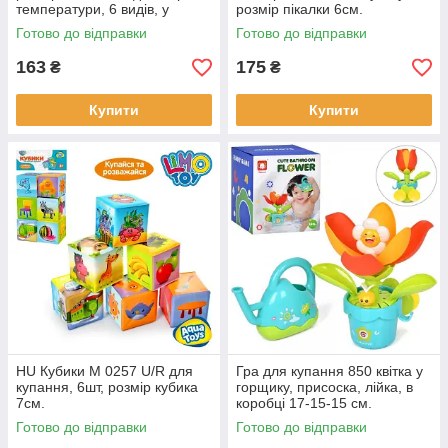
температури, 6 видів, у
розмір пікалки 6см.
коробці, 10-13-8см
Готово до відправки
Готово до відправки
163
175
₴
₴
Купити
Купити
HU Кубики M 0257 U/R для
Гра для купання 850 квітка у
купання, 6шт, розмір кубика
горщику, присоска, лійка, в
7см.
коробці 17-15-15 см.
Готово до відправки
Готово до відправки