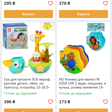
295
378
₴
₴
Купити
Купити
Гра для купання 918 жираф,
HU Книжка для ванної M
рухливі деталі, лійка, на
0258 U/R 2 види, пищалка, в
присосці, в коробці 15-16,5-
кульку, розмір книжечки 14-
15 см.
14см
Готово до відправки
Готово до відправки
396
173
₴
₴