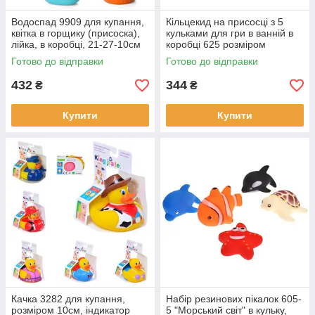
Водоспад 9909 для купання,
Кільцекид на присосці з 5
квітка в горщику (присоска),
кульками для гри в ванній в
лійка, в коробці, 21-27-10см
коробці 625 розміром
25*18*21см
Готово до відправки
Готово до відправки
432
344
₴
₴
Купити
Купити
Качка 3282 для купання,
Набір резинових пікалок 605-
розміром 10см, індикатор
5 "Морський світ" в кульку,