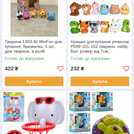
Тварини 1303-NI WinFun для
Іграшка для купання резинові
купання, бризкалка, 5 шт.,
P599-101-102 тварини, набір
дикі тварини, в колбі.
6шт, розмір від 7см,
бризкалка, 2 види, в сітці 14-
Готово до відправки
Готово до відправки
15-13см
422
232
₴
₴
Купити
Купити