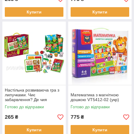
Купити
Купити
Настільна розвиваюча гра з
липучками. Чиє
Математика з магнітною
забарвлення? Де чия
дошкою VT5412-02 (укр)
мордочка? VT1310-06 Vladi
Готово до відправки
Готово до відправки
Toys
265
775
₴
₴
Купити
Купити