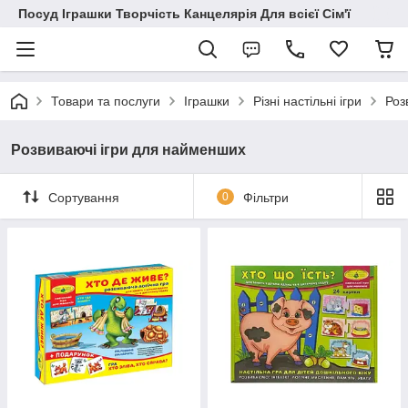
Посуд Іграшки Творчість Канцелярія Для всієї Сім'ї
Товари та послуги
Іграшки
Різні настільні ігри
Роз
Розвиваючі ігри для найменших
Сортування
0
Фільтри