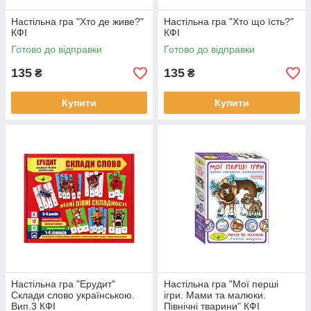
Настільна гра "Хто де живе?"
Настільна гра "Хто що їсть?"
КФІ
КФІ
Готово до відправки
Готово до відправки
135
135
₴
₴
Купити
Купити
Настільна гра "Ерудит"
Настільна гра "Мої перші
Склади слово українською.
ігри. Мами та малюки.
Вип.3 КФІ
Північні тварини" КФІ