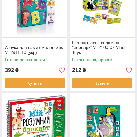
Гра розвиваюча доміно
Азбука для самих маленьких
"Зоопарк" VT2100-07 Vladi
VT2911-10 (укр)
Toys
Готово до відправки
Готово до відправки
392
212
₴
₴
Купити
Купити