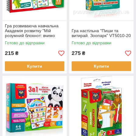
Гра розвиваюча навчальна
Академія розвитку "Мій
Гра настільна "Пиши та
розумний блокнот: вчимо
витирай. Зоопарк" VT5010-20
літери та читаємо" VT5001-
Готово до відправки
Готово до відправки
03 Vladi Toys
215
275
₴
₴
Купити
Купити