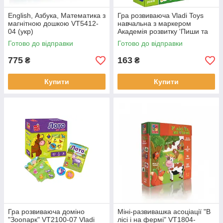
English, Азбука, Математика з
Гра розвиваюча Vladi Toys
магнітною дошкою VT5412-
навчальна з маркером
04 (укр)
Академія розвитку 'Пиши та
витирай. Англійський
Готово до відправки
Готово до відправки
алфавіт' VT5010-23
775
163
₴
₴
Купити
Купити
Гра розвиваюча доміно
Міні-развивашка асоціації "В
"Зоопарк" VT2100-07 Vladi
лісі і на фермі" VT1804-