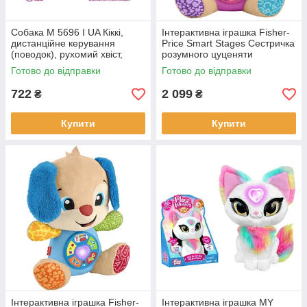
Собака M 5696 I UA Кіккі,
Інтерактивна іграшка Fisher-
дистанційне керування
Price Smart Stages Сестричка
(поводок), рухомий хвіст,
розумного цуценяти
музика (українська) пісня,
багатомовна (JFD32)
Готово до відправки
Готово до відправки
світло, на батарейках.
722
2 099
₴
₴
Купити
Купити
Інтерактивна іграшка Fisher-
Інтерактивна іграшка MY