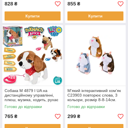
15см
828
855
₴
₴
Купити
Купити
Собака M 4879 I UA на
М'який інтерактивний хом'як
дистанційному управлінні,
C23903 повторює слова, 3
плюш, музика, ходить, рухає
кольори, розмір 8-8-14см.
хвостом, на батарейках, 3
Готово до відправки
Готово до відправки
види.
765
299
₴
₴