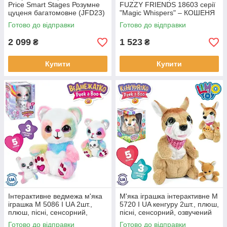
Price Smart Stages​ Розумне
FUZZY FRIENDS 18603 серії
цуценя багатомовне (JFD23)
"Magic Whispers" – КОШЕНЯ
ЛУНА
Готово до відправки
Готово до відправки
2 099
1 523
₴
₴
Купити
Купити
Інтерактивне ведмежа м'яка
М'яка іграшка інтерактивне M
іграшка M 5086 I UA 2шт.,
5720 I UA кенгуру 2шт., плюш,
плюш, пісні, сенсорний,
пісні, сенсорний, озвучений
озвучений українською, на
українською, на батарейках,
Готово до відправки
Готово до відправки