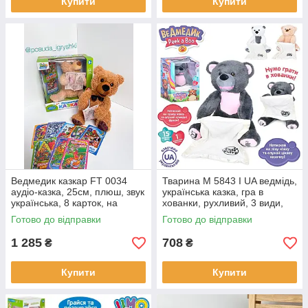
Купити
Купити
Ведмедик казкар FT 0034
Тварина M 5843 I UA ведмідь,
аудіо-казка, 25см, плюш, звук
українська казка, гра в
українська, 8 карток, на
хованки, рухливий, 3 види,
батарейках, в коробці, 31-
музика, на батарейках, в
Готово до відправки
Готово до відправки
31,5 см
коробці,19-27,5-19см
1 285
708
₴
₴
Купити
Купити