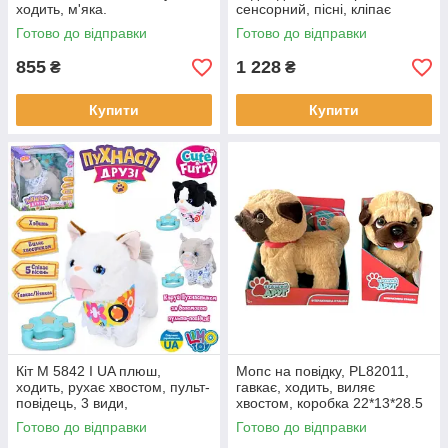
ходить, м'яка.
сенсорний, пісні, кліпає
очима, засинає, музика
Готово до відправки
Готово до відправки
(українська), батарейки,
коробка.
855
1 228
₴
₴
Купити
Купити
Кіт M 5842 I UA плюш,
Мопс на повідку, PL82011,
ходить, рухає хвостом, пульт-
гавкає, ходить, виляє
повідець, 3 види,
хвостом, коробка 22*13*28.5
музика(українська), на
см, розмір іграшки - 22 см
Готово до відправки
Готово до відправки
батарейках, коробка, 28-27-