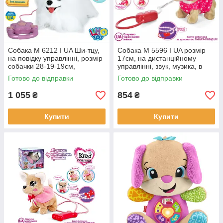
Собака M 6212 I UA Ши-тцу,
Собака M 5596 I UA розмір
на повідку управлінні, розмір
17см, на дистанційному
собачки 28-19-19см,
управлінні, звук, музика, в
сенсорна, озвучка
коробці 21-24,5-14см
Готово до відправки
Готово до відправки
українською, гавкає, 3 пісні.
1 055
854
₴
₴
Купити
Купити