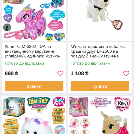
Конячка M 6202 I UA на
М'яка інтерактивна собачка
дистанційному керуванні
Кращий друг BF2503 на
(повідець), єдиноріг, музика-
повідку 2 види, озвучена
звук (українською), світло,
українською, повторяє голос,
Готово до відправки
Готово до відправки
ходить, паєтки, 2 кольори.
в коробці 18-25-27 см.
898
1 108
₴
₴
Купити
Купити