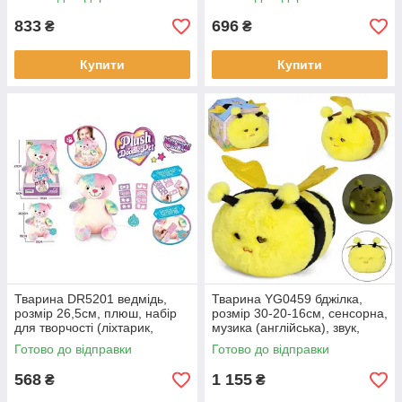
батарейках, в коробці.
в коробці.
833
696
₴
₴
Купити
Купити
Тварина DR5201 ведмідь,
Тварина YG0459 бджілка,
розмір 26,5см, плюш, набір
розмір 30-20-16см, сенсорна,
для творчості (ліхтарик,
музика (англійська), звук,
трафарети), на батарейках
світло, заплющує очі, рухливі
Готово до відправки
Готово до відправки
(таблетках), в коробці 18-27
крила.
568
1 155
₴
₴