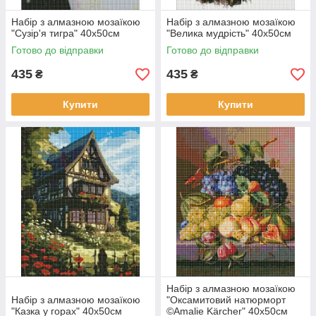
Набір з алмазною мозаїкою
Набір з алмазною мозаїкою
"Сузір'я тигра" 40х50см
"Велика мудрість" 40х50см
Готово до відправки
Готово до відправки
435
435
₴
₴
Купити
Купити
Набір з алмазною мозаїкою
Набір з алмазною мозаїкою
"Оксамитовий натюрморт
"Казка у горах" 40х50см
©Amalie Kärcher" 40х50см