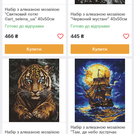
Набір з алмазною мозаїкою
"Святковий потяг
Набір з алмазною мозаїкою
©art_selena_ua" 40х50см
"Червоний мустанг" 40х50см
Готово до відправки
Готово до відправки
466
445
₴
₴
Купити
Купити
Набір з алмазною мозаїкою
Набір з алмазною мозаїкою
"Там, де небо зустрічає