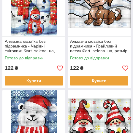
Алмазна мозаїка без
Алмазна мозаїка без
підрамника - Чарівні
підрамника - Грайливий
сніговики ©art_selena_ua,
песик ©art_selena_ua, розмір
розмір 15-20см..
15-20см.
Готово до відправки
Готово до відправки
122
122
₴
₴
Купити
Купити