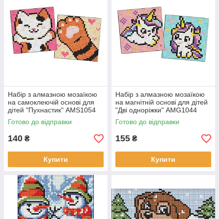
Набір з алмазною мозаїкою
Набір з алмазною мозаїкою
на самоклеючій основі для
на магнітній основі для дітей
дітей "Пухнастик" AMS1054
"Дві одноріжки" AMG1044
розмір 9x9см IDEYKA
розмір 9x9см.
Готово до відправки
Готово до відправки
140
155
₴
₴
Купити
Купити