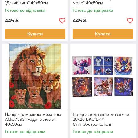
"Дикий тигр" 40х50см
море" 40х50см
Готово до відправки
Готово до відправки
445
445
₴
₴
Купити
Купити
Набір з алмазною мозаїкою
Набір з алмазною мозаїкою
AMO7893 "Родина левів"
20x20 BKC/BKY
40x50см
Стіч+Зоотрополіс в
асортименті
Готово до відправки
Готово до відправки