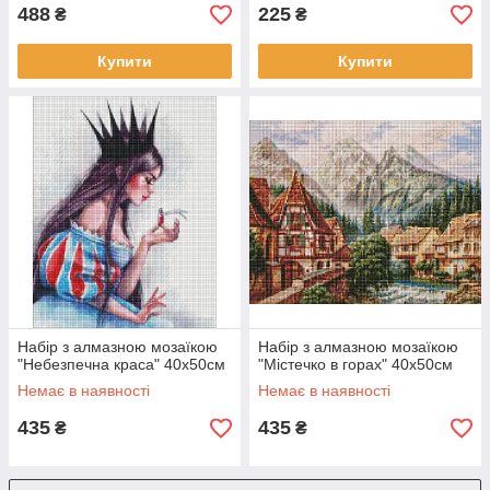
488
225
₴
₴
Купити
Купити
Набір з алмазною мозаїкою
Набір з алмазною мозаїкою
"Небезпечна краса" 40х50см
"Містечко в горах" 40х50см
Немає в наявності
Немає в наявності
435
435
₴
₴