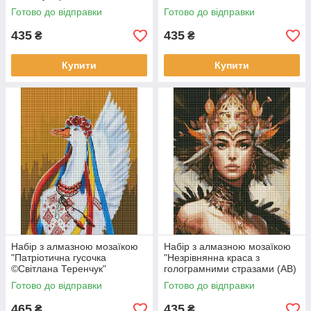
Готово до відправки
Готово до відправки
435
435
₴
₴
Купити
Купити
Набір з алмазною мозаїкою
Набір з алмазною мозаїкою
"Патріотична гусочка
"Незрівнянна краса з
©Світлана Теренчук"
голограмними стразами (AB)
40х50см
©art_selena_ua" 40х50см
Готово до відправки
Готово до відправки
465
435
₴
₴