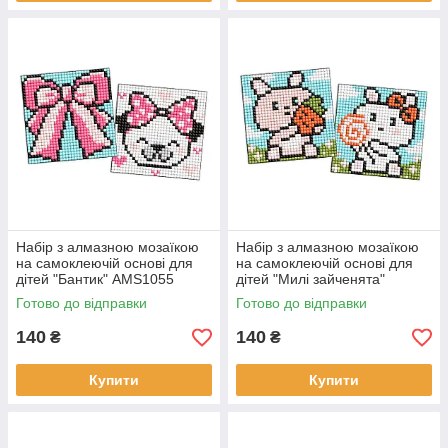
Набір з алмазною мозаїкою
Набір з алмазною мозаїкою
на самоклеючій основі для
на самоклеючій основі для
дітей "Бантик" AMS1055
дітей "Милі зайченята"
розмір 9x9см IDEYKA
AMS1093 розмір 9x9см
Готово до відправки
Готово до відправки
140
140
₴
₴
Купити
Купити