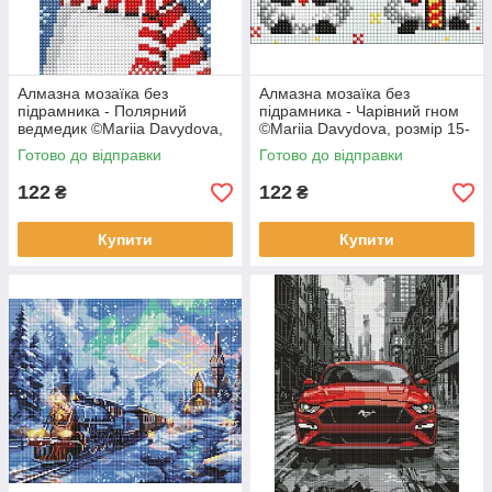
Алмазна мозаїка без
Алмазна мозаїка без
підрамника - Полярний
підрамника - Чарівний гном
ведмедик ©Mariia Davydova,
©Mariia Davydova, розмір 15-
розмір 15-20см..
20см..
Готово до відправки
Готово до відправки
122
122
₴
₴
Купити
Купити