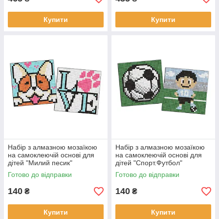
Купити
Купити
Набір з алмазною мозаїкою
Набір з алмазною мозаїкою
на самоклеючій основі для
на самоклеючій основі для
дітей "Милий песик"
дітей "Спорт.Футбол"
AMS1047 розмір 9x9см
AMS1101 розмір 9х9см
Готово до відправки
Готово до відправки
IDEYKA
IDEYKA
140
140
₴
₴
Купити
Купити