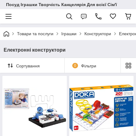
Посуд Іграшки Творчість Канцелярія Для всієї Сім'ї
Товари та послуги
Іграшки
Конструктори
Електро
Електронні конструктори
Сортування
0
Фільтри