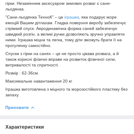
гірки. Незамінним аксесуаром зимових розваг є сани-
льодянка.
"Сани-льодянка ТехноК" – це
іграшка
, яка подарує море
емоцій Вашим дітлахам. Гладка поверхня виробу забезпечує
стрімкий спуск. Аеродинамічна форма саней забезпечує
швидкий розгін, а великі ручки дозволяють зручно управляти
ними. Іграшка міцна та легка, тому діти зможуть брати її на
прогулянку самостійно.
Спуски з гірки на санях – це не просто цікава розвага, а й
також корисні фізичні вправи на розвиток фізичної сили,
витривалості та спритності.
Розмір : 62-36см.
Максимальне навантаження 20 кг.
Іграшка виготовлена з міцного та морозостійкого пластику без
запаху.
Приховати
Характеристики