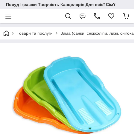
Посуд Іграшки Творчість Канцелярія Для всієї Сім'ї
Товари та послуги
Зима (санки, сніжколіпи, лижі, снігока