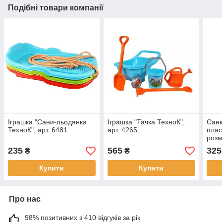
Подібні товари компанії
Іграшка "Сани-льодянка
Іграшка "Тачка ТехноК",
Санк
ТехноК", арт. 6481
арт. 4265
плас
розм
коль
235
565
325
₴
₴
Купити
Купити
Про нас
98% позитивних з 410 відгуків за рік