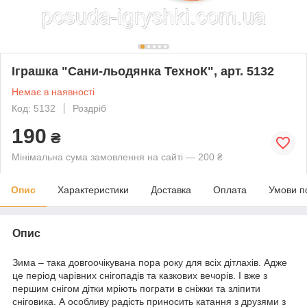
Іграшка "Сани-льодянка ТехноК", арт. 5132
Немає в наявності
Код: 5132
Роздріб
190
₴
Мінімальна сума замовлення на сайті — 200 ₴
Опис
Характеристики
Доставка
Оплата
Умови п
Опис
Зима – така довгоочікувана пора року для всіх дітлахів. Адже
це період чарівних снігопадів та казкових вечорів. І вже з
першим снігом дітки мріють пограти в сніжки та зліпити
сніговика. А особливу радість приносить катання з друзями з