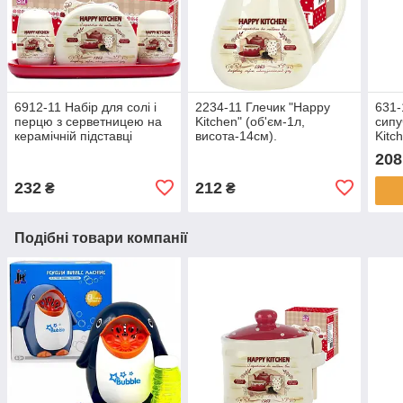
6912-11 Набір для солі і
2234-11 Глечик "Happy
631-
перцю з серветницею на
Kitchen" (об'єм-1л,
сипу
керамічній підставці
висота-14см).
Kitc
"Happy Kitchen"
(діа
208
висо
232
212
₴
₴
Подібні товари компанії