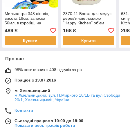
Мильна гра 348 пінгвін,
2370-11 Банка для меду з
631-
висота 18см, запаска
дерев'яною ложкою
сипу
50мл, в коробці, на
"Happy Kitchen" об'єм
Kitc
батарейках 3АА не
420мл (діаметр-10см,
(діа
489
168
208
₴
₴
входять, коробка 19-19-
висота-8,5см).
висо
11,5см
Купити
Купити
Про нас
98% позитивних з 408 відгуків за рік
Працює з 19.07.2016
м. Хмельницький
м.Хмельницький, вул. П.Мирного 18/1Б та вул.Свободи
20/1, Хмельницький, Україна
Контакти
Сьогодні працює з 10:00 до 19:00
Показати весь графік роботи