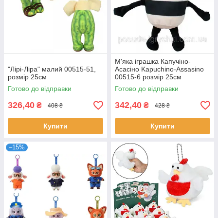
М'яка іграшка Капучіно-
"Лірі-Ліра" малий 00515-51,
Асасіно Kapuchino-Assasino
розмір 25см
00515-6 розмір 25см
Готово до відправки
Готово до відправки
326,40
342,40
₴
₴
408 ₴
428 ₴
Купити
Купити
–15%