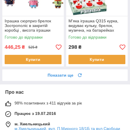
Іграшка сюрприз брелок
М'яка іграшка Q315 курка,
Зоотрополіс в закритій
видуває кульку, брелок,
коробці , висота іграшки
музична, на батарейках
15см.
(таблетках), розмір 15-10см.
Готово до відправки
Готово до відправки
Ціна вказана за 1шт.
446,25
298
₴
₴
525 ₴
Купити
Купити
Показати ще
Про нас
98% позитивних з 411 відгуків за рік
Працює з 19.07.2016
м. Хмельницький
м.Хмельницький, вул. П.Мирного 18/1Б та вул.Свободи