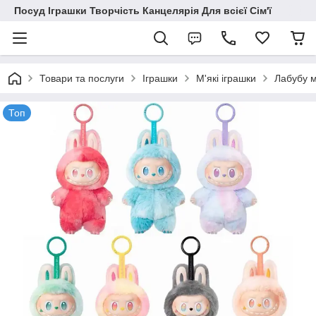
Посуд Іграшки Творчість Канцелярія Для всієї Сім'ї
Товари та послуги
Іграшки
М'які іграшки
Лабубу м
Топ