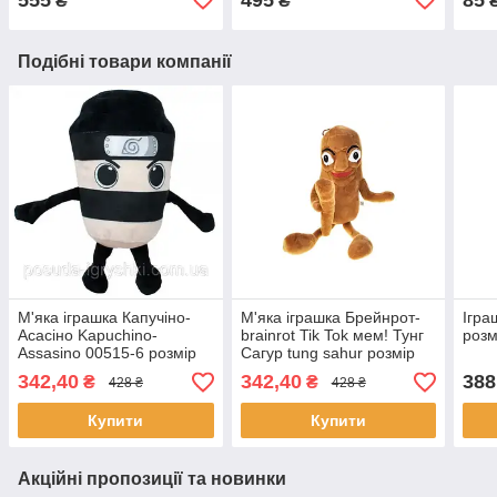
₴
₴
Подібні товари компанії
М'яка іграшка Капучіно-
М'яка іграшка Брейнрот-
Ігра
Асасіно Kapuchino-
brainrot Tik Tok мем! Тунг
розм
Assasino 00515-6 розмір
Сагур tung sahur розмір
25см
39см
342,40
342,40
388
₴
₴
428 ₴
428 ₴
Купити
Купити
Акційні пропозиції та новинки