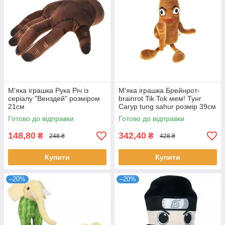
М'яка іграшка Рука Річ із
М'яка іграшка Брейнрот-
серіалу "Венздей" розміром
brainrot Tik Tok мем! Тунг
21см
Сагур tung sahur розмір 39см
Готово до відправки
Готово до відправки
148,80
342,40
₴
₴
248 ₴
428 ₴
Купити
Купити
–20%
–20%