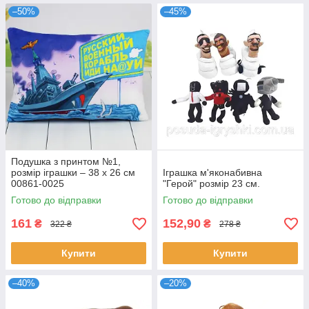
–50%
–45%
Подушка з принтом №1,
розмір іграшки – 38 х 26 см
Іграшка м'яконабивна
00861-0025
"Герой" розмір 23 см.
Готово до відправки
Готово до відправки
161
152,90
₴
₴
322 ₴
278 ₴
Купити
Купити
–40%
–20%