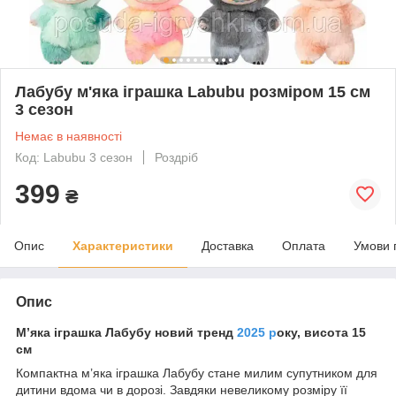
Лабубу м'яка іграшка Labubu розміром 15 см
3 сезон
Немає в наявності
Код: Labubu 3 сезон
Роздріб
399
₴
Опис
Характеристики
Доставка
Оплата
Умови 
Опис
М’яка іграшка Лабубу новий тренд
2025 р
оку, висота 15
см
Компактна м’яка іграшка Лабубу стане милим супутником для
дитини вдома чи в дорозі. Завдяки невеликому розміру її