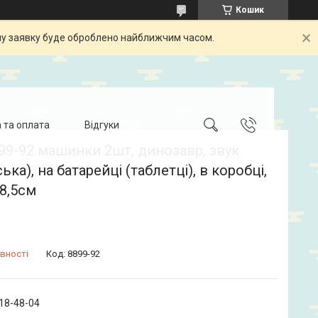
Кошик
шу заявку буде оброблено найближчим часом.
 та оплата
Відгуки
99-92 машинки 2шт, динозавр, звук
ька), на батарейці (таблетці), в коробці,
-8,5см
вності
Код:
8899-92
718-48-04