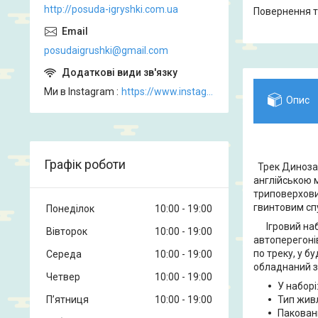
http://posuda-igryshki.com.ua
повернення 
posudaigrushki@gmail.com
Ми в Instagram
https://www.instagram.com/posud_igrashki
Опис
Графік роботи
Трек Динозав
англійською 
триповерхови
гвинтовим сп
Понеділок
10:00
19:00
Ігровий набі
Вівторок
10:00
19:00
автоперегоні
по треку, у б
Середа
10:00
19:00
обладнаний з
Четвер
10:00
19:00
У наборі
Пʼятниця
10:00
19:00
Тип жив
Пакованн