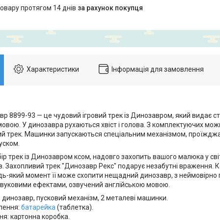
товару протягом 14 днів
за рахунок покупця
Характеристики
Інформація для замовлення
р 8899-93 — це чудовий ігровий трек із Динозавром, який видає ст
мовою. У динозавра рухаються хвіст і голова. З комплектуючих мо
й трек. Машинки запускаються спеціальним механізмом, проїждж
уском.
р трек із Динозавром ксом, надовго захопить вашого малюка у св
в. Захопливий трек "Динозавр Рекс" подарує незабутні враження.
удь-який момент її може схопити нещадний динозавр, з неймовірно 
вуковими ефектами, озвучений англійською мовою.
: динозавр, пусковий механізм, 2 металеві машинки.
лення:
батарейка
(таблетка).
я: картонна коробка.