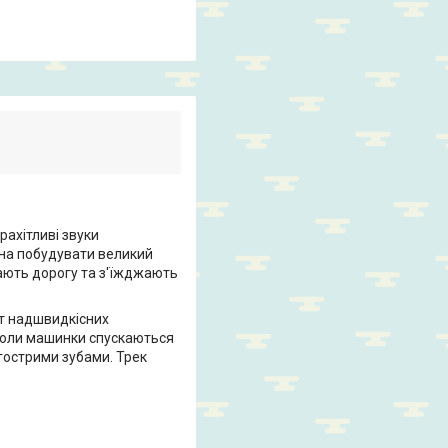
рахітливі звуки
жна побудувати великий
ають дорогу та з'їжджають
іт надшвидкісних
 Коли машинки спускаються
гострими зубами. Трек