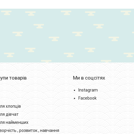
упи товарів
Ми в соцсітях
Instagram
Facebook
ля хлопців
ля дівчат
для найменших
орчість , розвиток , навчання