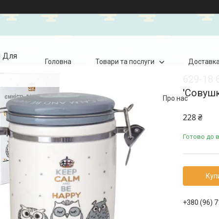
я Для
Головна
Товари та послуги
Доставка
629-18 
'Совушки
Про нас
228 ₴
Готово до 
Куп
+380 (96) 