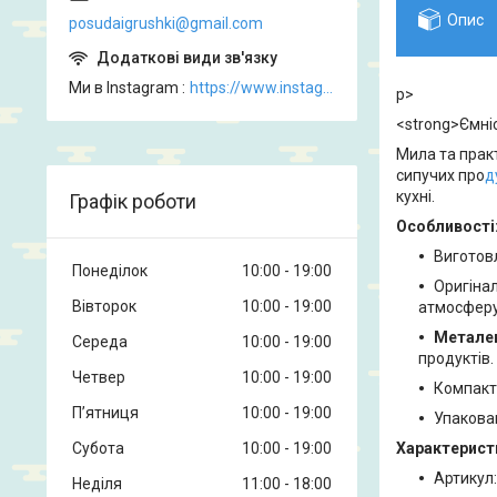
Опис
posudaigrushki@gmail.com
Ми в Instagram
https://www.instagram.com/posud_igrashki
p>
<strong>Ємніс
Мила та пра
сипучих про
д
кухні.
Графік роботи
Особливості
Виготов
Понеділок
10:00
19:00
Оригіна
Вівторок
10:00
19:00
атмосферу
Металев
Середа
10:00
19:00
продуктів.
Четвер
10:00
19:00
Компакт
Пʼятниця
10:00
19:00
Упакова
Субота
10:00
19:00
Характерист
Артикул:
Неділя
11:00
18:00