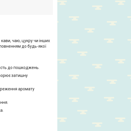
кави, чаю, цукру чи інших
оповненням до будь-якої
йкість до пошкоджень.
ворює затишну
береження аромату
ння.
а.