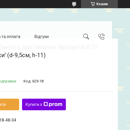
Кошик
 та оплата
Відгуки
Ємність для сипучих продуктів 0,7л
' (d-9,5см, h-11)
відправки
Код:
629-18
ити
Купити з
718-48-04