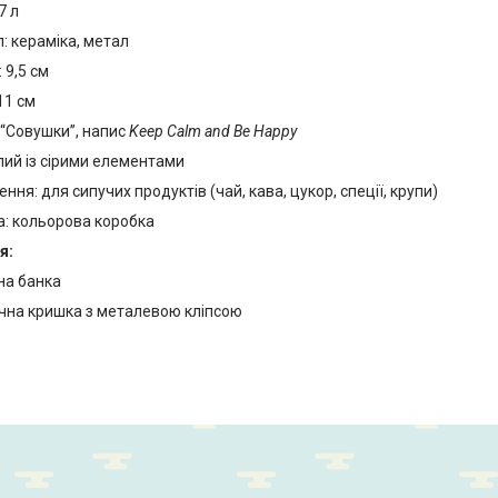
7 л
: кераміка, метал
 9,5 см
11 см
 “Совушки”, напис
Keep Calm and Be Happy
ілий із сірими елементами
ння: для сипучих продуктів (чай, кава, цукор, спеції, крупи)
а: кольорова коробка
я:
на банка
чна кришка з металевою кліпсою