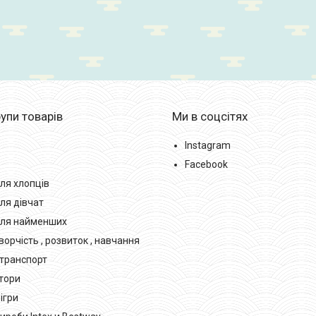
упи товарів
Ми в соцсітях
Instagram
Facebook
ля хлопців
ля дівчат
для найменших
орчість , розвиток , навчання
транспорт
тори
 ігри