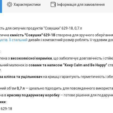
Характеристики
Інформація для замовлення
ть для сипучих продуктів "Совушки" 629-18, 0,7 л
ктична
ємність "Совушки" 629-18
створена для зручного зберігання 
уктів. Її стильний
дизайн і компактний розмір роблять її чудовим д
:
лена з
високоякісної кераміки
, що забезпечує довговічність і сті
льний малюнок із
совами та написом “Keep Calm and Be Happy”
ст
.
а кліпса та ущільнювач
на кришці гарантують герметичність і з
ний об’єм
0,7 л
— ідеально підходить для повсякденного використа
на в
красиву подарункову коробку
— готове рішення для подарунк
ики:
 629-18