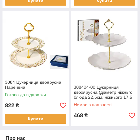
Купити
Купити
3084 Цукерниця двоярусна
Наречена
308404-00 Цукерниця
двохярусна (діаметр ніжньго
Готово до відправки
блюда 22,5см, ніжнього 17,5
см) Лауретта
822
Немає в наявності
₴
468
₴
Купити
Про нас