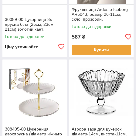
Фруктівниця Ardesto Iceberg
AR5043, розмір 26-11см,
скло, прозорий.
30089-00 Цукерниця 3х
ярусна біла (25см, 23см,
Готово до відправки
21см) золотий кант.
587
Готово до відправки
₴
Ціну уточнюйте
Купити
308405-00 Цукерниця
Аврора ваза для цукерок,
двохярусна (діаметр ніжньго
діаметр-14см, висота-11см.