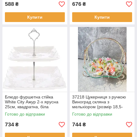
588
676
₴
₴
Купити
Купити
Блюдо фуршетна стійка
37218 Цукерниця з ручкою
White City Ажур 2-х ярусна
Виноград скляна з
25см, квадратна, біла
мельхіором (розмір 18,5-
порцеляна (988-453)
18,5-17см).
Готово до відправки
Готово до відправки
734
744
₴
₴