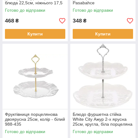
блюда 22,5см, ніжнього 17,5
Pasabahce
см) Франческа
Готово до відправки
Готово до відправки
468
348
₴
₴
Купити
Купити
Фруктівниця порцелянова
Блюдо фуршетна стійка
двоярусна 25см, колір - білий
White City Ажур 2-х ярусна
988-435
25см, кругла, біла порцеляна
(988-458)
Готово до відправки
Готово до відправки