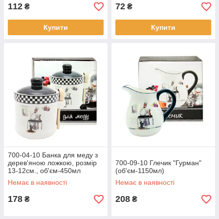
112
72
₴
₴
Купити
Купити
700-04-10 Банка для меду з
дерев'яною ложкою, розмір
700-09-10 Глечик "Гурман"
13-12см., об'єм-450мл
(об'єм-1150мл)
"Гурман"
Немає в наявності
Немає в наявності
178
208
₴
₴