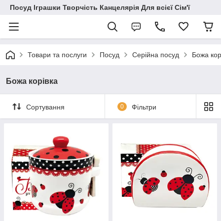
Посуд Іграшки Творчість Канцелярія Для всієї Сім'ї
Товари та послуги
Посуд
Серійна посуд
Божа кор
Божа корівка
Сортування
0
Фільтри