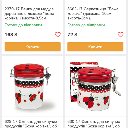
2370-17 Банка для меду з
3662-17 Серветниця "Божа
дерев'яною ложкою "Божа
корівка" (довжина-10см,
корівка" (висота-8,5см,
висота-8см).
діаметр-10см, об'єм-420мл).
Готово до відправки
Готово до відправки
168
72
₴
₴
Купити
Купити
629-17 Ємність для сипучих
630-17 Ємність для сипучих
продуктів "Божа корівка", об'
продуктів "Божа корівка", об'