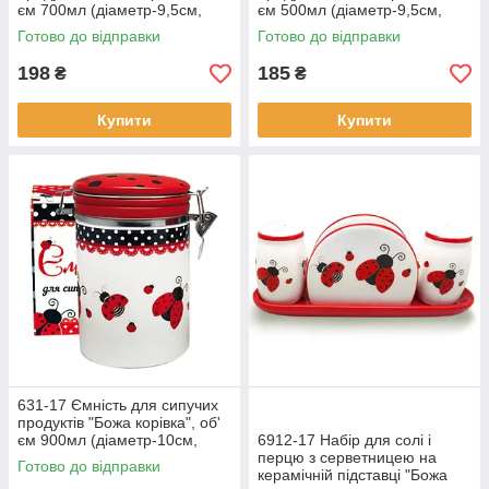
єм 700мл (діаметр-9,5см,
єм 500мл (діаметр-9,5см,
висота-11см).
висота-10см).
Готово до відправки
Готово до відправки
198
185
₴
₴
Купити
Купити
631-17 Ємність для сипучих
продуктів "Божа корівка", об'
єм 900мл (діаметр-10см,
6912-17 Набір для солі і
висота-16см).
перцю з серветницею на
Готово до відправки
керамічній підставці "Божа