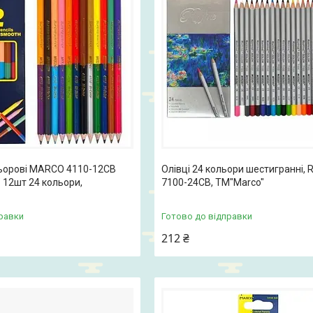
льорові MARCO 4110-12СВ
Олівці 24 кольори шестигранні, R
" 12шт 24 кольори,
7100-24CB, ТМ"Marco"
равки
Готово до відправки
212 ₴