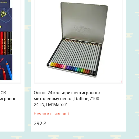
8СВ
Олівці 24 кольори шестигранні в
игранні.
металевому пеналі,Raffine,7100-
24TN,ТМ"Marco"
Немає в наявності
292 ₴