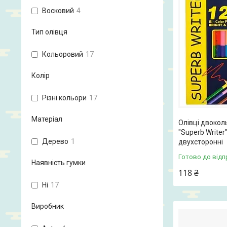
Восковий
4
Тип олівця
Кольоровий
17
Колір
Різні кольори
17
Матеріал
Олівці двоко
"Superb Writer
Дерево
1
двухсторонні
Готово до відп
Наявність гумки
118 ₴
Ні
17
Виробник