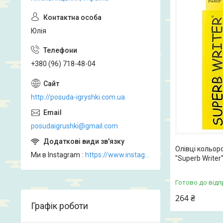
Юлія
+380 (96) 718-48-04
http://posuda-igryshki.com.ua
posudaigrushki@gmail.com
Олівці кольо
Ми в Instagram
https://www.instagram.com/posud_igrashki
"Superb Writer
Готово до відп
264 ₴
Графік роботи