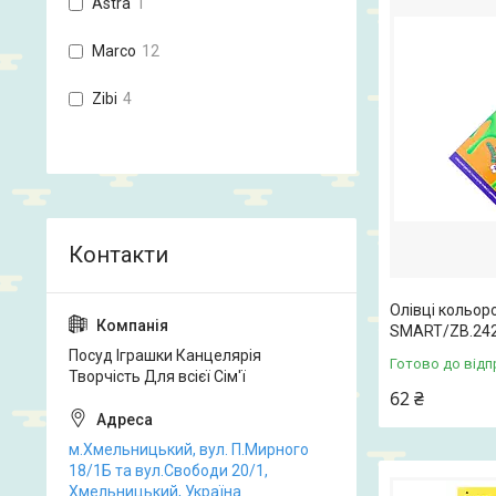
Astra
1
Marco
12
Zibi
4
Олівці кольоро
SMART/ZB.24
Посуд Іграшки Канцелярія
Готово до відп
Творчість Для всієї Сім'ї
62 ₴
м.Хмельницький, вул. П.Мирного
18/1Б та вул.Свободи 20/1,
Хмельницький, Україна