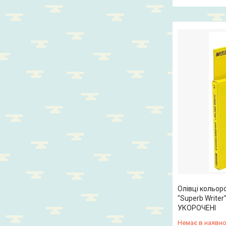
Олівці кольо
"Superb Writer
УКОРОЧЕНІ
Немає в наявно