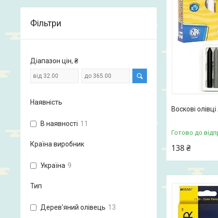
Фільтри
Діапазон цін, ₴
Наявність
Воскові олівц
В наявності
11
Готово до відп
Країна виробник
138 ₴
Україна
9
Тип
Дерев'яний олівець
13