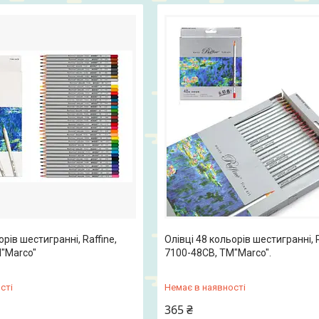
орів шестигранні, Raffine,
Олівці 48 кольорів шестигранні, R
"Marco"
7100-48CB, ТМ"Marco".
сті
Немає в наявності
365 ₴