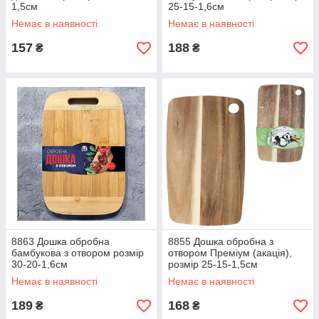
1,5см
25-15-1,6см
Немає в наявності
Немає в наявності
157
188
₴
₴
8863 Дошка обробна
8855 Дошка обробна з
бамбукова з отвором розмір
отвором Преміум (акація),
30-20-1,6см
розмір 25-15-1,5см
Немає в наявності
Немає в наявності
189
168
₴
₴