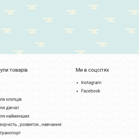
упи товарів
Ми в соцсітях
Instagram
Facebook
ля хлопців
ля дівчат
для найменших
орчість , розвиток , навчання
транспорт