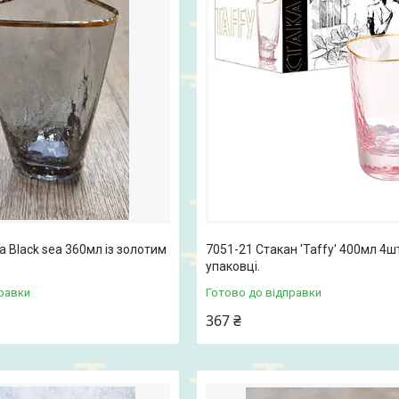
а Black sea 360мл із золотим
7051-21 Стакан 'Taffy' 400мл 4ш
упаковці.
равки
Готово до відправки
367 ₴