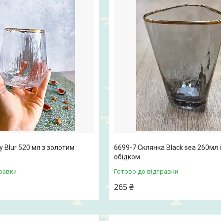
у Blur 520 мл з золотим
6699-7 Склянка Black sea 260мл 
обідком
равки
Готово до відправки
265 ₴