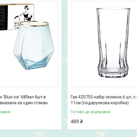
 'Blue ice' 680мл 4шт в
Гая 420755 набір склянок 6 шт, v
 вказана за один стакан.
11см (подарункова коробка)
равки
Готово до відправки
489 ₴