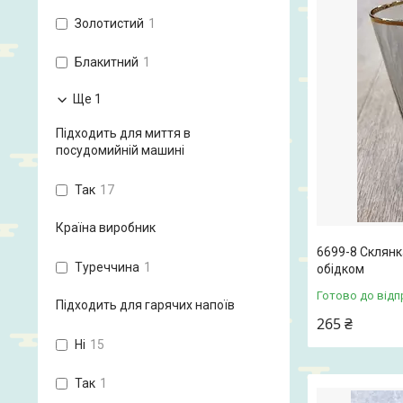
Золотистий
1
Блакитний
1
Ще 1
Підходить для миття в
посудомийній машині
Так
17
Країна виробник
6699-8 Склянк
Туреччина
1
обідком
Готово до відп
Підходить для гарячих напоїв
265 ₴
Ні
15
Так
1