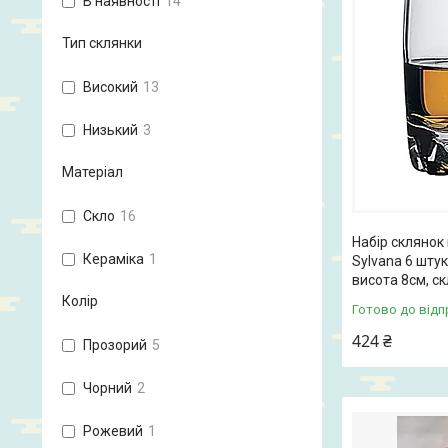
В наявності
14
Тип склянки
Високий
13
Низький
3
Матеріал
Скло
16
Набір склянок
Кераміка
1
Sylvana 6 штук
висота 8см, ск
Колір
Готово до відп
424 ₴
Прозорий
5
Чорний
2
Рожевий
1