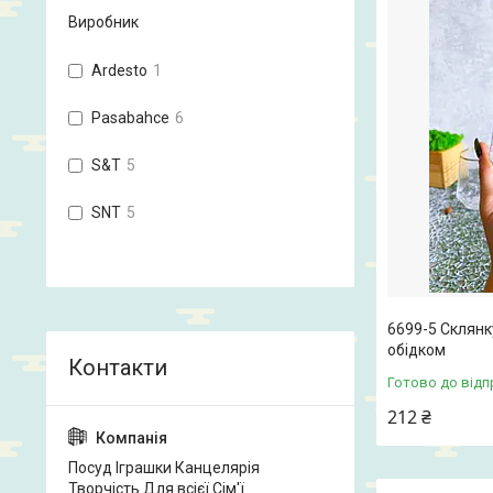
Виробник
Ardesto
1
Pasabahce
6
S&T
5
SNT
5
6699-5 Склянк
обідком
Готово до відп
212 ₴
Посуд Іграшки Канцелярія
Творчість Для всієї Сім'ї