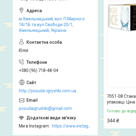
м.Хмельницький, вул. П.Мирного
18/1Б та вул.Свободи 20/1,
Хмельницький, Україна
Юлія
+380 (96) 718-48-04
http://posuda-igryshki.com.ua
7051-08 Стакан
упаковці. Ціна
posudaigrushki@gmail.com
Готово до відп
344 ₴
Ми в Instagram
https://www.instagram.com/posud_igrashki