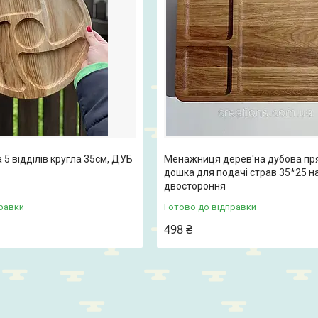
5 відділів кругла 35см, ДУБ
Менажниця дерев'на дубова пр
дошка для подачі страв 35*25 на
двостороння
равки
Готово до відправки
498 ₴