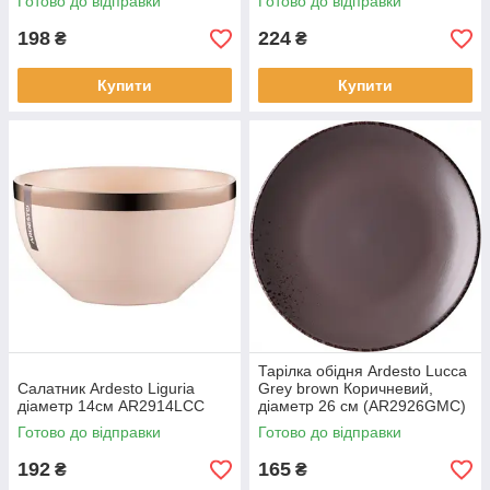
Готово до відправки
Готово до відправки
198
224
₴
₴
Купити
Купити
Тарілка обідня Ardesto Lucca
Салатник Ardesto Liguria
Grey brown Коричневий,
діаметр 14см AR2914LCC
діаметр 26 см (AR2926GMC)
Готово до відправки
Готово до відправки
192
165
₴
₴