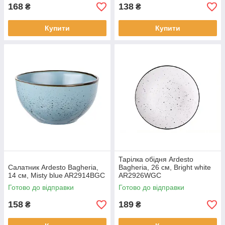
168
138
₴
₴
Купити
Купити
Тарілка обідня Ardesto
Салатник Ardesto Bagheria,
Bagheria, 26 см, Bright white
14 см, Misty blue AR2914BGC
AR2926WGC
Готово до відправки
Готово до відправки
158
189
₴
₴