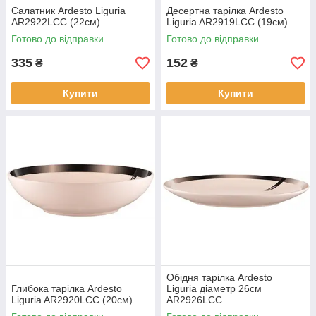
Салатник Ardesto Liguria
Десертна тарілка Ardesto
AR2922LCC (22см)
Liguria AR2919LCC (19см)
Готово до відправки
Готово до відправки
335
152
₴
₴
Купити
Купити
Обідня тарілка Ardesto
Глибока тарілка Ardesto
Liguria діаметр 26см
Liguria AR2920LCC (20см)
AR2926LCC