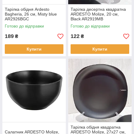
Тарілка обідня Ardesto
Тарілка десертна квадратна
Bagheria, 26 см, Misty blue
ARDESTO Molize, 20 см,
AR2926BGC
Black AR2919MB
Готово до відправки
Готово до відправки
189
122
₴
₴
Купити
Купити
Тарілка обідня квадратна
Салатник ARDESTO Molize,
ARDESTO Molize, 27х27 см,